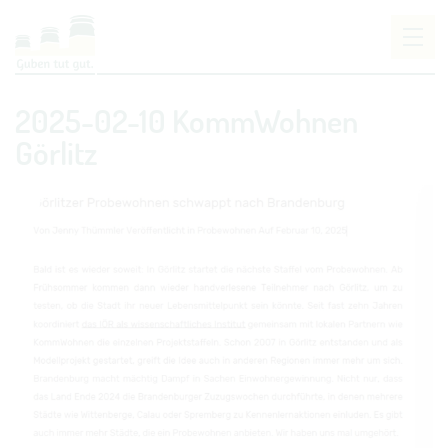
Um Einstellungen zur Barrierefreiheit vornehmen
2025-02-10 KommWohnen
zu können wird die Berechtigung für
funktionale
Cookies
in den Cookie-Einstellungen benötigt.
Görlitz
COOKIE-EINSTELLUNGEN