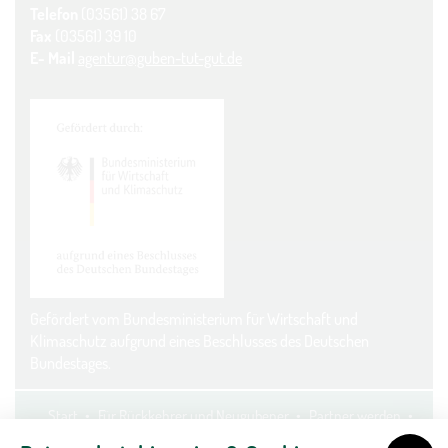
Telefon
(03561) 38 67
Fax
(03561) 39 10
E- Mail
agentur@guben-tut-gut.de
Gefördert vom Bundesministerium für Wirtschaft und
Klimaschutz aufgrund eines Beschlusses des Deutschen
Bundestages.
Start
Für Rückkehrer und Neugubener
Partner werden
Kontakt
Datenschutz
Impressum
Cookie-Einstellungen