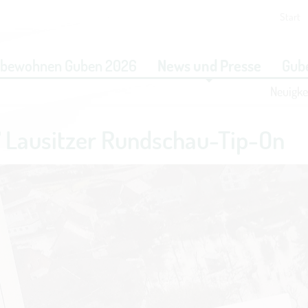
Start
eit vornehmen zu können wird die Berechtigung für
funktionale 
obewohnen Guben 2026
News und Presse
Gube
benötigt.
Neuigke
COOKIE-EINSTELLUNGEN
 Lausitzer Rundschau-Tip-On