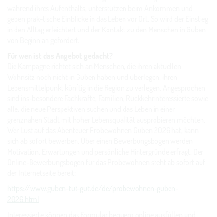
während ihres Aufenthalts, unterstützen beim Ankommen und
geben prak-tische Einblicke in das Leben vor Ort. So wird der Einstieg
in den Alltag erleichtert und der Kontakt zu den Menschen in Guben
von Beginn an gefördert.
Für wen ist das Angebot gedacht?
Die Kampagne richtet sich an Menschen, die ihren aktuellen
Wohnsitz noch nicht in Guben haben und überlegen, ihren
Lebensmittelpunkt künftig in die Region zu verlegen. Angesprochen
sind ins-besondere Fachkräfte, Familien, Rückkehrinteressierte sowie
alle, die neue Perspektiven suchen und das Leben in einer
grenznahen Stadt mit hoher Lebensqualität ausprobieren möchten.
Wer Lust auf das Abenteuer Probewohnen Guben 2026 hat, kann
sich ab sofort bewerben. Über einen Bewerbungsbogen werden
Motivation, Erwartungen und persönliche Hintergründe erfragt. Der
Online-Bewerbungsbogen für das Probewohnen steht ab sofort auf
der Internetseite bereit:
https://www.guben-tut-gut.de/de/probewohnen-guben-
2026.html
Interessierte können das Formular bequem online ausfüllen und