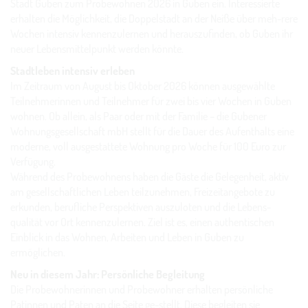
Stadt Guben zum Probewohnen 2026 in Guben ein. Interessierte
erhalten die Möglichkeit, die Doppelstadt an der Neiße über meh-rere
Wochen intensiv kennenzulernen und herauszufinden, ob Guben ihr
neuer Lebensmittelpunkt werden könnte.
Stadtleben intensiv erleben
Im Zeitraum von August bis Oktober 2026 können ausgewählte
Teilnehmerinnen und Teilnehmer für zwei bis vier Wochen in Guben
wohnen. Ob allein, als Paar oder mit der Familie – die Gubener
Wohnungsgesellschaft mbH stellt für die Dauer des Aufenthalts eine
moderne, voll ausgestattete Wohnung pro Woche für 100 Euro zur
Verfügung.
Während des Probewohnens haben die Gäste die Gelegenheit, aktiv
am gesellschaftlichen Leben teilzunehmen, Freizeitangebote zu
erkunden, berufliche Perspektiven auszuloten und die Lebens-
qualität vor Ort kennenzulernen. Ziel ist es, einen authentischen
Einblick in das Wohnen, Arbeiten und Leben in Guben zu
ermöglichen.
Neu in diesem Jahr: Persönliche Begleitung
Die Probewohnerinnen und Probewohner erhalten persönliche
Patinnen und Paten an die Seite ge-stellt. Diese begleiten sie