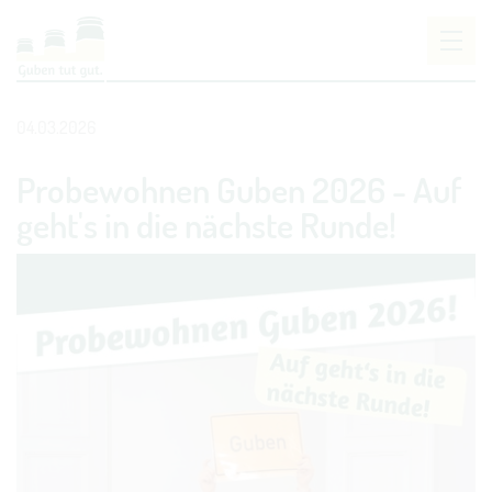
Um Einstellungen zur Barrierefreiheit vornehmen
zu können wird die Berechtigung für
funktionale
04.03.2026
Cookies
in den Cookie-Einstellungen benötigt.
Probewohnen Guben 2026 - Auf
COOKIE-EINSTELLUNGEN
geht's in die nächste Runde!