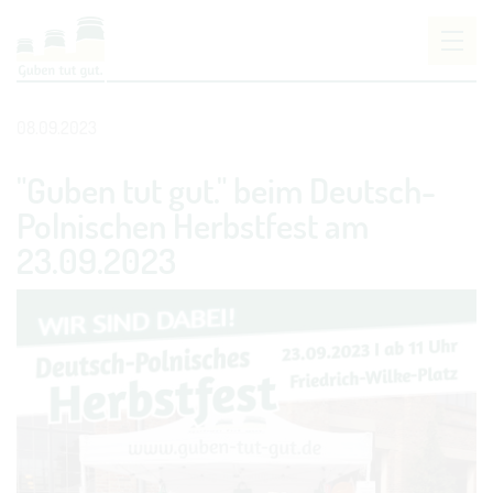
Um Einstellungen zur Barrierefreiheit vornehmen
zu können wird die Berechtigung für
funktionale
08.09.2023
Cookies
in den Cookie-Einstellungen benötigt.
"Guben tut gut." beim Deutsch-
COOKIE-EINSTELLUNGEN
Polnischen Herbstfest am
23.09.2023