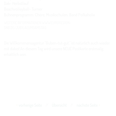
Dak- Herbstlauf
Beachvolleyball- Turnier
Bühnenprogramm: Chöre, Musikschulen, Band Polkaholix
WEITERE INFORMATIONEN:WWW.EUROREGION-
SNB.DE/JUBILAEUMSAMSTAG
Die Willkommensagentur "Guben-tut-gut." ist natürlich auch wieder
mit dabei! An diesem Tag wird unsere NEUE Postkarte erstmalig
erhältlich sein.
vorherige Seite
//
Übersicht
//
nächste Seite