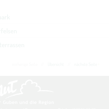
park
rfelsen
terrassen
vorherige Seite
//
Übersicht
//
nächste Seite