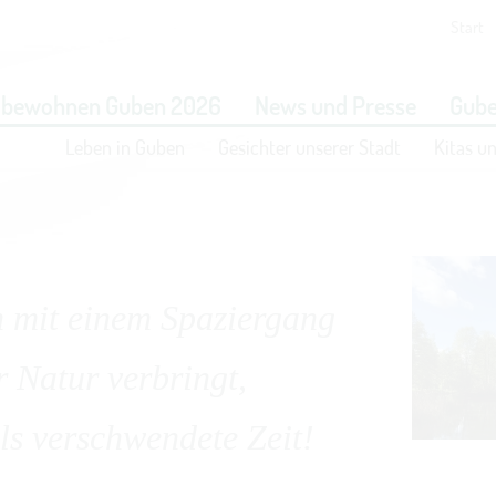
Start
eit vornehmen zu können wird die Berechtigung für
funktionale 
obewohnen Guben 2026
News und Presse
Gube
benötigt.
Leben in Guben
Gesichter unserer Stadt
Kitas u
COOKIE-EINSTELLUNGEN
n mit einem Spaziergang
tur verbringt,
 verschwendete Zeit!