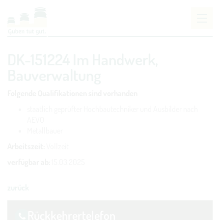
Um Einstellungen zur Barrierefreiheit vornehmen
DK-151224 Im Handwerk,
zu können wird die Berechtigung für
funktionale
Cookies
in den Cookie-Einstellungen benötigt.
Bauverwaltung
COOKIE-EINSTELLUNGEN
Folgende Qualifikationen sind vorhanden
staatlich geprüfter Hochbautechniker und Ausbilder nach
AEVO
Metallbauer
Arbeitszeit:
Vollzeit
verfügbar ab:
15.03.2025
zurück
Rückkehrer­telefon